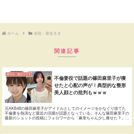
ホーム
劣化・老化ネタ
関連記事
激やせ・激太りネタ
不倫妻役で話題の篠田麻里子が痩
せたと心配の声が！典型的な整形
美人顔との批判もｗｗｗ
元AKB48の篠田麻里子がアイドルとしてのイメージをかなぐり捨てた
不倫妻を熱演など最近の活躍が話題となっている。そんな篠田麻里子の
最新のショットの投稿にフォロワーから「麻里ちゃん少し痩せた？」と
問われ、「三日間の断食で 少し」と返答した。▼...