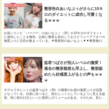
激やせ・激太りネタ
整形告白あいなぷぅがさらに10キ
ロのダイエットに成功し可愛くな
るｗｗｗ
お笑いコンビ「パーパー」のあいなぷぅ（30）が10キロのダイエット
に成功したことを報告。以前に整形も告白しておりビフォーアフターの
激変ぶりに注目が集まっている。▼整形前のあいなぷぅ▼▼整形後のあ
いなぷぅ▼▼10キロのダイエットに成功▼これに...
整形ネタ
益若つばさが別人レベルの激変！
過去の整形疑惑も浮上し、整形認
めたら好感度上がるとの声もｗｗ
ｗ
モデルでタレントの益若つばさ（38）の最新のお姿の激変ぶりが話題
となっている。以前に比べると、顔がふっくらしているように見える益
若。特に頬や口元といった箇所にボリュームがある。そのため、見た目
の変化を指摘する声が相次いだ。▼最新の益若つばさ...