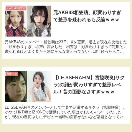
元AKB48相笠萌
元AKB48相笠萌、顔変わりすぎ
て整形を疑われるも反論ｗｗｗ
元AKB48のメンバー・相笠萌は23日、Xを更新。過去と現在を比較した
「顔変わりすぎ」の声に言及した。相笠は「顔変わりすぎって定期的に
書かれるけどよく見たら別にそんな変わってないし10年経ったらこの
くらいは変わるだろ、平成も令和も楽しんでい...
整形ネタ
【LE SSERAFIM】宮脇咲良(サク
ラ)の顔が変わりすぎて整形レベ
ル！昔の面影なさすぎｗｗｗ
LE SSERAFIMのメンバーとして世界で活躍するサクラ（宮脇咲良）。
かつてHKT48とIZ*ONEで活動していた頃はかわいいイメージだった
が、現在の激変ぶりにデビュー当時の面影がないなど話題となってい
る。▼デビュー当時の宮脇咲良▼▼HK...