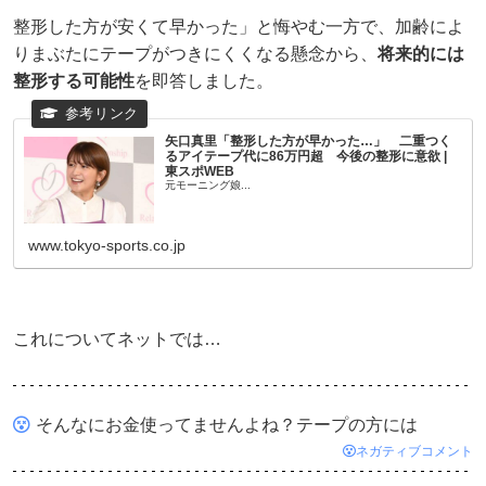
整形した方が安くて早かった」と悔やむ一方で、加齢によ
りまぶたにテープがつきにくくなる懸念から、
将来的には
整形する可能性
を即答しました。
矢口真里「整形した方が早かった…」 二重つく
るアイテープ代に86万円超 今後の整形に意欲 |
東スポWEB
元モーニング娘...
www.tokyo-sports.co.jp
これについてネットでは…
そんなにお金使ってませんよね？テープの方には
ネガティブコメント