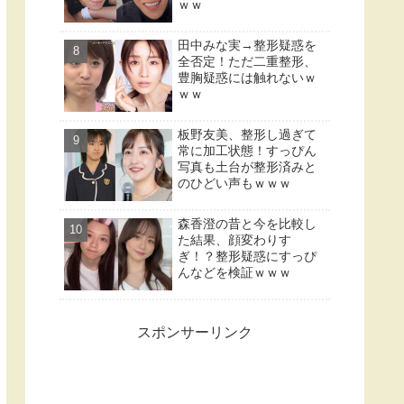
ｗｗ
田中みな実→整形疑惑を
全否定！ただ二重整形、
豊胸疑惑には触れないｗ
ｗｗ
板野友美、整形し過ぎて
常に加工状態！すっぴん
写真も土台が整形済みと
のひどい声もｗｗｗ
森香澄の昔と今を比較し
た結果、顔変わりす
ぎ！？整形疑惑にすっぴ
んなどを検証ｗｗｗ
スポンサーリンク