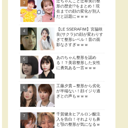
辻ちゃんこと辻希美の整
形の歴史!?をまとめ！現
在までの顔の変化が別人
だと話題にｗｗｗ
【LE SSERAFIM】宮脇咲
良(サクラ)の顔が変わりす
ぎて整形レベル！昔の面
影なさすぎｗｗｗ
あのちゃん整形を認め
る！？美容整形した女性
に勇気ある一言ｗｗｗ
工藤夕貴→整形から劣化
が半端ない！顔イジり過
ぎとの声もｗｗｗ
千賀健永ヒアルロン酸注
入を告白！それよりも鼻
と顎の整形が気になるｗ