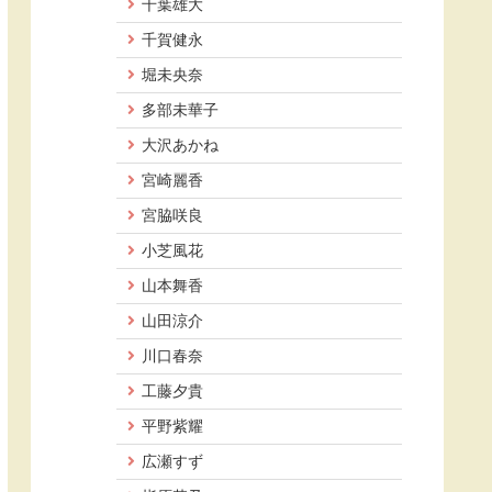
千葉雄大
千賀健永
堀未央奈
多部未華子
大沢あかね
宮崎麗香
宮脇咲良
小芝風花
山本舞香
山田涼介
川口春奈
工藤夕貴
平野紫耀
広瀬すず