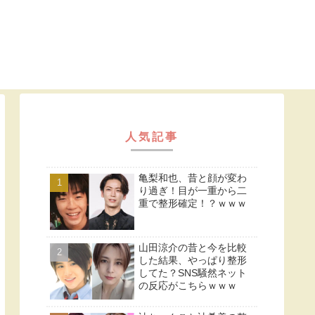
人気記事
亀梨和也、昔と顔が変わ
り過ぎ！目が一重から二
重で整形確定！？ｗｗｗ
山田涼介の昔と今を比較
した結果、やっぱり整形
してた？SNS騒然ネット
の反応がこちらｗｗｗ