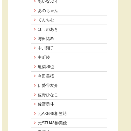
あいなぷぅ
あのちゃん
てんちむ
ほしのあき
与田祐希
中川翔子
中町綾
亀梨和也
今田美桜
伊勢谷友介
佐野ひなこ
佐野勇斗
元AKB48相笠萌
元STU48榊美優