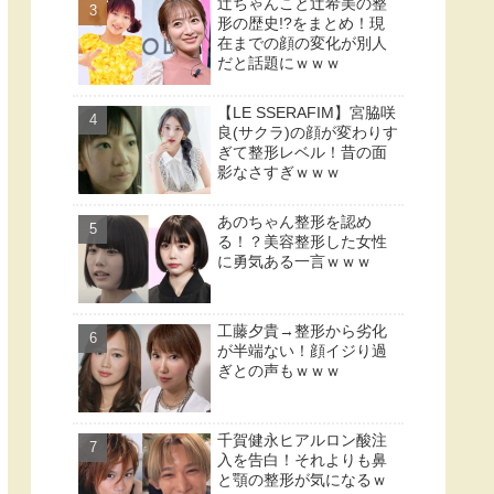
辻ちゃんこと辻希美の整
形の歴史!?をまとめ！現
在までの顔の変化が別人
だと話題にｗｗｗ
【LE SSERAFIM】宮脇咲
良(サクラ)の顔が変わりす
ぎて整形レベル！昔の面
影なさすぎｗｗｗ
あのちゃん整形を認め
る！？美容整形した女性
に勇気ある一言ｗｗｗ
工藤夕貴→整形から劣化
が半端ない！顔イジり過
ぎとの声もｗｗｗ
千賀健永ヒアルロン酸注
入を告白！それよりも鼻
と顎の整形が気になるｗ