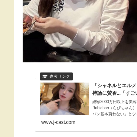
「シャネルとエルメ
持論に賛否...「す
総額3000万円以上を
Rabichan（らびちゃん
バン基本買わない」とツ
が賛否を呼んでいるが、
www.j-cast.com