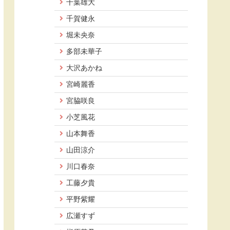
千葉雄大
千賀健永
堀未央奈
多部未華子
大沢あかね
宮崎麗香
宮脇咲良
小芝風花
山本舞香
山田涼介
川口春奈
工藤夕貴
平野紫耀
広瀬すず