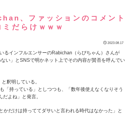
chan、ファッションのコメント
コミだらけｗｗｗ
2023.08.17
いるインフルエンサーのRabichan（らびちゃん）さんが
買わない」とSNSで明かネット上でその内容が賛否を呼んでい
」と釈明している。
ッグも「持っている」としつつも、「数年後使えなくなりそう
んだよね」と発言。
ンとかだけは持っててダサいと言われる時代はなかった」と