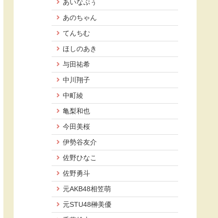
あいなぷぅ
あのちゃん
てんちむ
ほしのあき
与田祐希
中川翔子
中町綾
亀梨和也
今田美桜
伊勢谷友介
佐野ひなこ
佐野勇斗
元AKB48相笠萌
元STU48榊美優