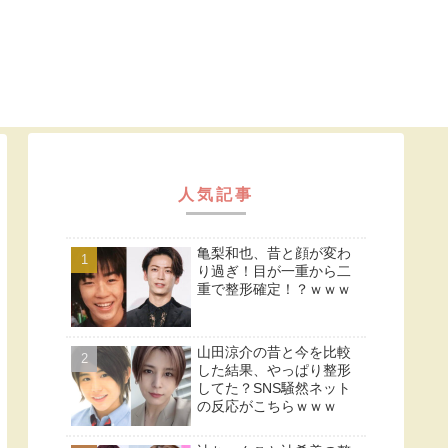
人気記事
亀梨和也、昔と顔が変わ
り過ぎ！目が一重から二
重で整形確定！？ｗｗｗ
山田涼介の昔と今を比較
した結果、やっぱり整形
してた？SNS騒然ネット
の反応がこちらｗｗｗ