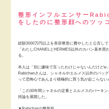
整形インフルエンサーRabi
をしたのに整形顔へのツッ
総額3000万円以上を美容整形に費やしたと公言して
「わたしCHANELとHERMES以外のカバン基本
る。
本人は「別に嫌味で言ったわけじゃないんだけどw
Rabichanさんは、シャネルやエルメス以外のバ
って恐怖心であんまり積極的に買う気が起こらない
「この30年間シャネルの定番とエルメスのバーキ
持論を展開した。
▼Rabichanの整形前