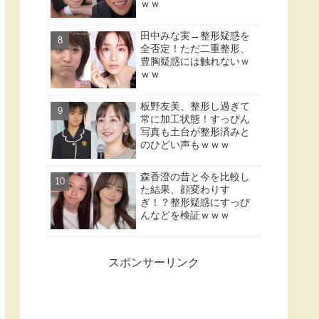
ｗｗ
田中みな実→整形疑惑を
全否定！ただ二重整形、
豊胸疑惑には触れないｗ
ｗｗ
板野友美、整形し過ぎて
常に加工状態！すっぴん
写真も土台が整形済みと
のひどい声もｗｗｗ
森香澄の昔と今を比較し
た結果、顔変わりす
ぎ！？整形疑惑にすっぴ
んなどを検証ｗｗｗ
スポンサーリンク