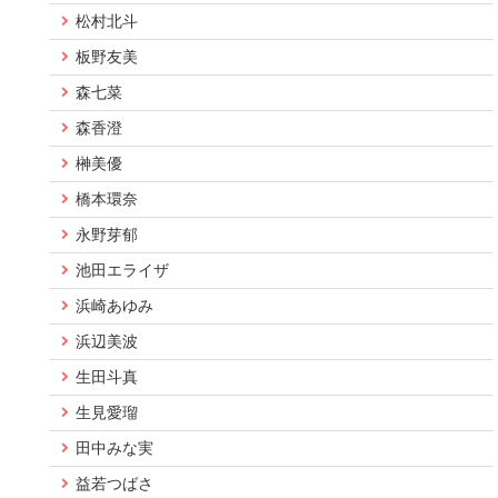
松村北斗
板野友美
森七菜
森香澄
榊美優
橋本環奈
永野芽郁
池田エライザ
浜崎あゆみ
浜辺美波
生田斗真
生見愛瑠
田中みな実
益若つばさ