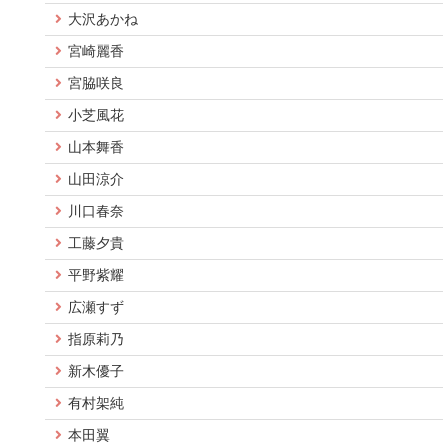
大沢あかね
宮崎麗香
宮脇咲良
小芝風花
山本舞香
山田涼介
川口春奈
工藤夕貴
平野紫耀
広瀬すず
指原莉乃
新木優子
有村架純
本田翼