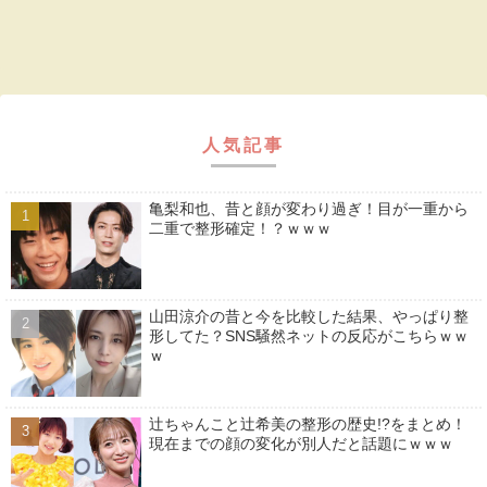
人気記事
亀梨和也、昔と顔が変わり過ぎ！目が一重から
二重で整形確定！？ｗｗｗ
山田涼介の昔と今を比較した結果、やっぱり整
形してた？SNS騒然ネットの反応がこちらｗｗ
ｗ
辻ちゃんこと辻希美の整形の歴史!?をまとめ！
現在までの顔の変化が別人だと話題にｗｗｗ