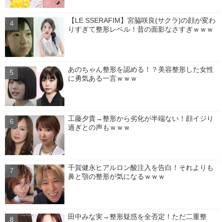
【LE SSERAFIM】宮脇咲良(サクラ)の顔が変わ
りすぎて整形レベル！昔の面影なさすぎｗｗｗ
あのちゃん整形を認める！？美容整形した女性
に勇気ある一言ｗｗｗ
工藤夕貴→整形から劣化が半端ない！顔イジり
過ぎとの声もｗｗｗ
千賀健永ヒアルロン酸注入を告白！それよりも
鼻と顎の整形が気になるｗｗｗ
田中みな実→整形疑惑を全否定！ただ二重整