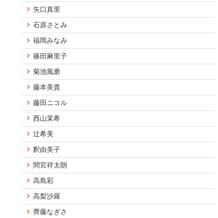
矢口真里
石原さとみ
福岡みなみ
篠田麻里子
菊池風磨
藤本美貴
藤田ニコル
西山茉希
辻希美
釈由美子
間宮祥太朗
高島彩
高梨沙羅
齊藤なぎさ