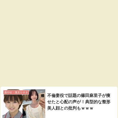
激やせ・激太りネタ
不倫妻役で話題の篠田麻里子が痩
せたと心配の声が！典型的な整形
美人顔との批判もｗｗｗ