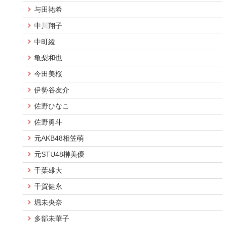
与田祐希
中川翔子
中町綾
亀梨和也
今田美桜
伊勢谷友介
佐野ひなこ
佐野勇斗
元AKB48相笠萌
元STU48榊美優
千葉雄大
千賀健永
堀未央奈
多部未華子