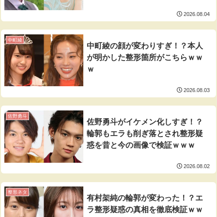
2026.08.04
中町綾
中町綾の顔が変わりすぎ！？本人
が明かした整形箇所がこちらｗｗ
ｗ
2026.08.03
佐野勇斗
佐野勇斗がイケメン化しすぎ！？
輪郭もエラも削ぎ落とされ整形疑
惑を昔と今の画像で検証ｗｗｗ
2026.08.02
整形ネタ
有村架純の輪郭が変わった！？エ
ラ整形疑惑の真相を徹底検証ｗｗ