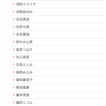
池田エライザ
浜崎あゆみ
浜辺美波
生田斗真
生見愛瑠
田中みな実
益若つばさ
矢口真里
石原さとみ
福岡みなみ
篠田麻里子
菊池風磨
藤本美貴
藤田ニコル