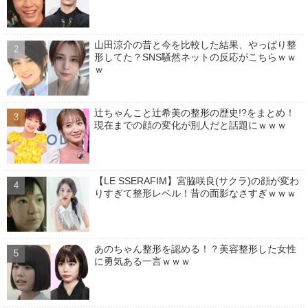
山田涼介の昔と今を比較した結果、やっぱり整
形してた？SNS騒然ネットの反応がこちらｗｗ
ｗ
辻ちゃんこと辻希美の整形の歴史!?をまとめ！
現在までの顔の変化が別人だと話題にｗｗｗ
【LE SSERAFIM】宮脇咲良(サクラ)の顔が変わ
りすぎて整形レベル！昔の面影なさすぎｗｗｗ
あのちゃん整形を認める！？美容整形した女性
に勇気ある一言ｗｗｗ