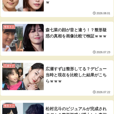
ｗ
2026.08.01
整形ネタ
森七菜の顔が昔と違う！？整形疑
惑の真相を画像比較で検証ｗｗｗ
2026.07.23
広瀬すず
広瀬すずは整形してる？デビュー
当時と現在を比較した結果がこち
らｗｗｗ
2026.07.22
整形ネタ
松村北斗のビジュアルが完成され