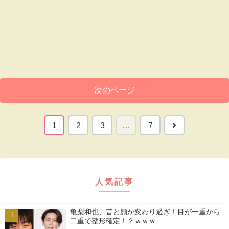
次のページ
次
1
2
3
…
7
へ
人気記事
亀梨和也、昔と顔が変わり過ぎ！目が一重から
二重で整形確定！？ｗｗｗ