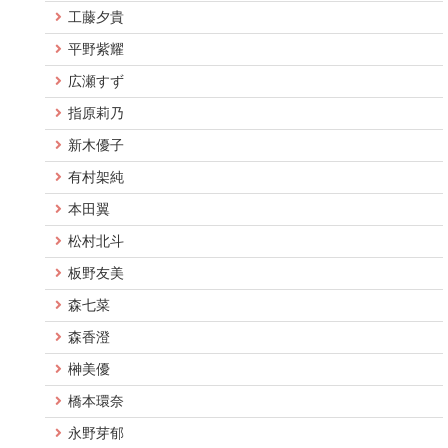
工藤夕貴
平野紫耀
広瀬すず
指原莉乃
新木優子
有村架純
本田翼
松村北斗
板野友美
森七菜
森香澄
榊美優
橋本環奈
永野芽郁