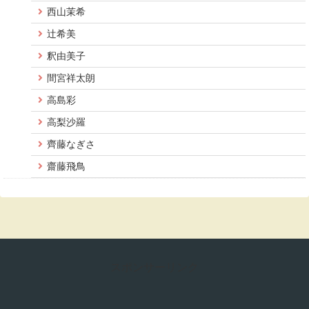
西山茉希
辻希美
釈由美子
間宮祥太朗
高島彩
高梨沙羅
齊藤なぎさ
齋藤飛鳥
スポンサーリンク