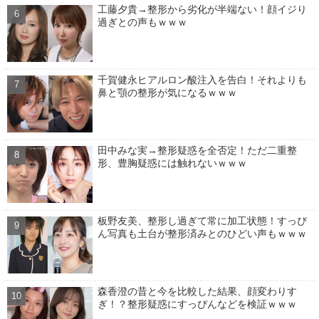
工藤夕貴→整形から劣化が半端ない！顔イジり
過ぎとの声もｗｗｗ
千賀健永ヒアルロン酸注入を告白！それよりも
鼻と顎の整形が気になるｗｗｗ
田中みな実→整形疑惑を全否定！ただ二重整
形、豊胸疑惑には触れないｗｗｗ
板野友美、整形し過ぎて常に加工状態！すっぴ
ん写真も土台が整形済みとのひどい声もｗｗｗ
森香澄の昔と今を比較した結果、顔変わりす
ぎ！？整形疑惑にすっぴんなどを検証ｗｗｗ