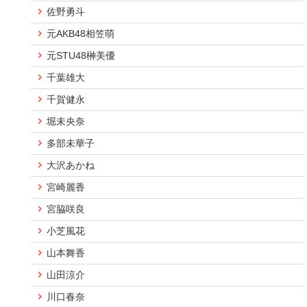
佐野勇斗
元AKB48相笠萌
元STU48榊美優
千葉雄大
千賀健永
堀未央奈
多部未華子
大沢あかね
宮崎麗香
宮脇咲良
小芝風花
山本舞香
山田涼介
川口春奈