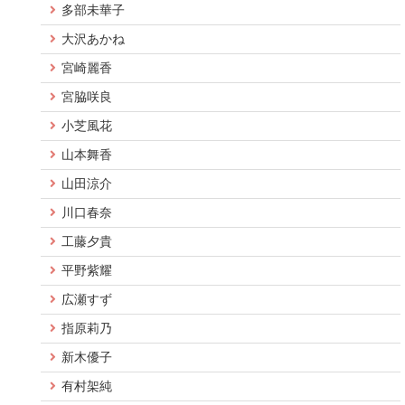
多部未華子
大沢あかね
宮崎麗香
宮脇咲良
小芝風花
山本舞香
山田涼介
川口春奈
工藤夕貴
平野紫耀
広瀬すず
指原莉乃
新木優子
有村架純