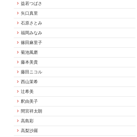
益若つばさ
矢口真里
石原さとみ
福岡みなみ
篠田麻里子
菊池風磨
藤本美貴
藤田ニコル
西山茉希
辻希美
釈由美子
間宮祥太朗
高島彩
高梨沙羅