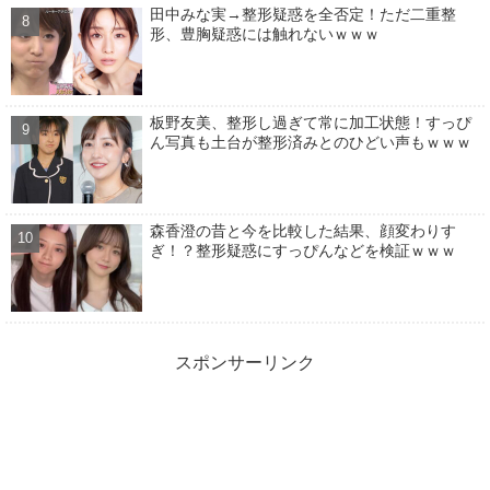
田中みな実→整形疑惑を全否定！ただ二重整
形、豊胸疑惑には触れないｗｗｗ
板野友美、整形し過ぎて常に加工状態！すっぴ
ん写真も土台が整形済みとのひどい声もｗｗｗ
森香澄の昔と今を比較した結果、顔変わりす
ぎ！？整形疑惑にすっぴんなどを検証ｗｗｗ
スポンサーリンク