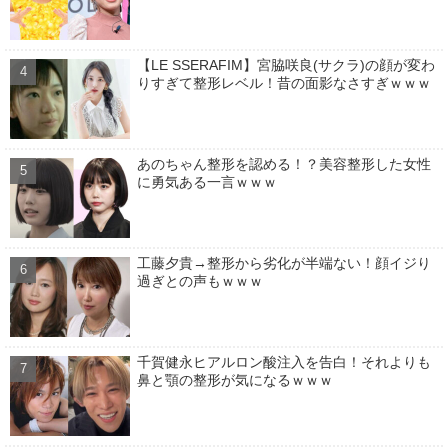
【LE SSERAFIM】宮脇咲良(サクラ)の顔が変わ
りすぎて整形レベル！昔の面影なさすぎｗｗｗ
あのちゃん整形を認める！？美容整形した女性
に勇気ある一言ｗｗｗ
工藤夕貴→整形から劣化が半端ない！顔イジり
過ぎとの声もｗｗｗ
千賀健永ヒアルロン酸注入を告白！それよりも
鼻と顎の整形が気になるｗｗｗ