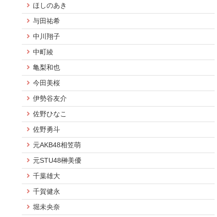
ほしのあき
与田祐希
中川翔子
中町綾
亀梨和也
今田美桜
伊勢谷友介
佐野ひなこ
佐野勇斗
元AKB48相笠萌
元STU48榊美優
千葉雄大
千賀健永
堀未央奈