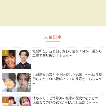
人気記事
亀梨和也、昔と顔が変わり過ぎ！目が一重から
二重で整形確定！？ｗｗｗ
山田涼介の昔と今を比較した結果、やっぱり整
形してた？SNS騒然ネットの反応がこちらｗｗ
ｗ
辻ちゃんこと辻希美の整形の歴史!?をまとめ！
現在までの顔の変化が別人だと話題にｗｗｗ