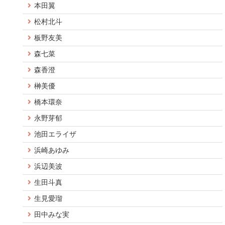
本田翼
松村北斗
板野友美
森七菜
森香澄
榊美優
橋本環奈
永野芽郁
池田エライザ
浜崎あゆみ
浜辺美波
生田斗真
生見愛瑠
田中みな実